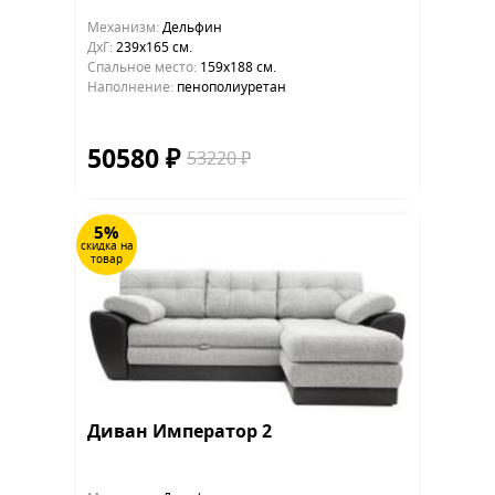
Механизм:
Дельфин
ДхГ:
239х165 см.
Cпальное место:
159х188 см.
Наполнение:
пенополиуретан
50580 ₽
53220 ₽
5%
скидка на
товар
Диван Император 2