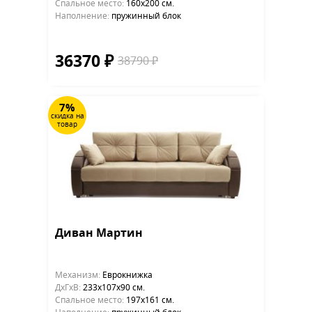
Cпальное место:
160х200 см.
Наполнение:
пружинный блок
36370 ₽
38790 ₽
7%
скидка на
товар
Диван Мартин
Механизм:
Еврокнижка
ДхГхВ:
233х107x90 см.
Cпальное место:
197х161 см.