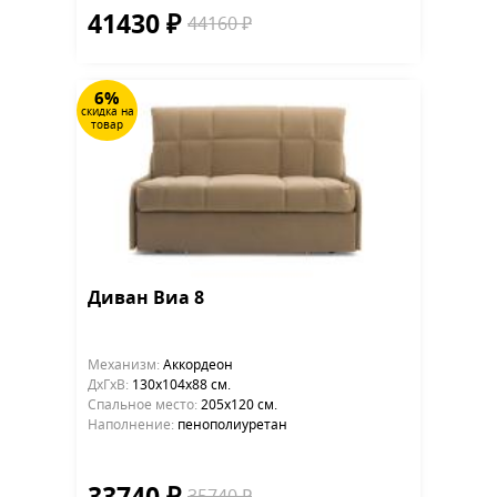
41430 ₽
44160 ₽
6%
скидка на
товар
Диван Виа 8
Механизм:
Аккордеон
ДхГхВ:
130х104x88 см.
Cпальное место:
205х120 см.
Наполнение:
пенополиуретан