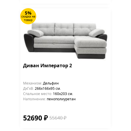
5%
скидка на
товар
Диван Император 2
Механизм:
Дельфин
ДхГхВ:
266х166x95 см.
Cпальное место:
160х203 см.
Наполнение:
пенополиуретан
52690 ₽
55640 ₽