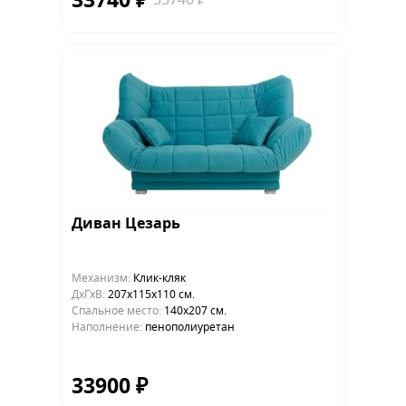
33740 ₽
35740 ₽
Диван Цезарь
Механизм:
Клик-кляк
ДхГхВ:
207х115x110 см.
Cпальное место:
140х207 см.
Наполнение:
пенополиуретан
33900 ₽