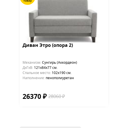
товар
Диван Этро (опора 2)
Механизм:
Сунгирь (Аккордеон)
ДхГхВ:
121х84x77 см.
Cпальное место:
102х190 см.
Наполнение:
пенополиуретан
26370 ₽
28060 ₽