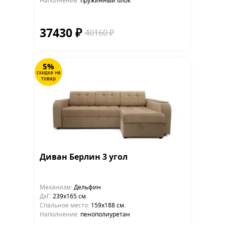
Наполнение:
пружинный блок
37430 ₽
40160 ₽
5%
скидка на
товар
Диван Берлин 3 угол
Механизм:
Дельфин
ДхГ:
239х165 см.
Cпальное место:
159х188 см.
Наполнение:
пенополиуретан