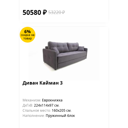
50580 ₽
53220 ₽
6%
скидка на
товар
Диван Кайман 3
Механизм:
Еврокнижка
ДхГхВ:
224х114x97 см.
Cпальное место:
160х205 см.
Наполнение:
Пружинный блок