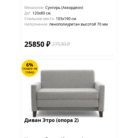
Механизм:
Сунгирь (Аккордеон)
ДхГ:
120х80 см.
Cпальное место:
103х190 см.
Наполнение:
пенополиуретан высотой 70 мм
25850 ₽
27530 ₽
6%
скидка на
товар
Диван Этро (опора 2)