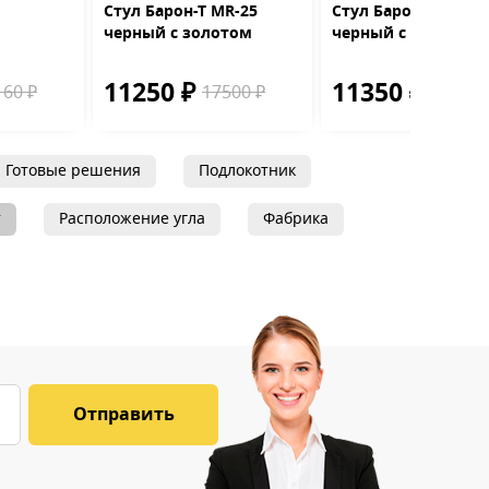
Стул Барон-Т MR-25
Стул Барон-Ф MR-1
черный с золотом
черный с золотом
11250 ₽
11350 ₽
160 ₽
17500 ₽
17500 
Готовые решения
Подлокотник
т
Расположение угла
Фабрика