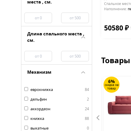
места , см.
Cпальное мест
Наполнение:
п
50580 ₽
Длина спального места ,
см.
Товары
Механизм
10%
6%
скидка на
скидка на
товар
товар
еврокнижка
84
дельфин
2
аккордеон
24
книжка
88
выкатные
0