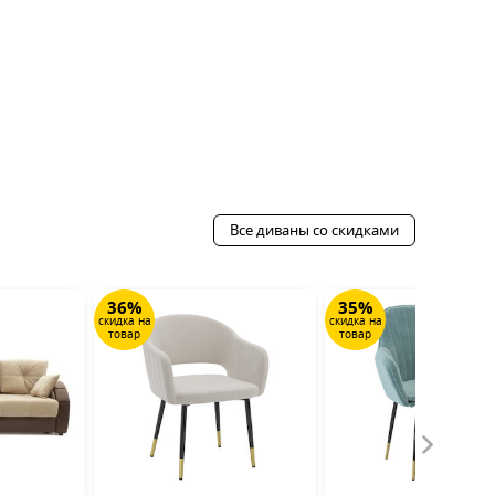
Все диваны со скидками
36%
35%
скидка на
скидка на
товар
товар