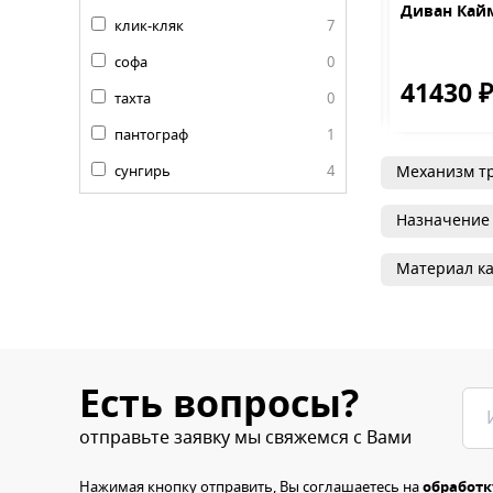
арон-Ф MR-11
Диван Порту
Диван Кай
клик-кляк
7
 с серебром
софа
0
0 ₽
34790 ₽
41430 
17500 ₽
38690 ₽
тахта
0
пантограф
1
сунгирь
4
Механизм т
Назначение
Материал ка
Есть вопросы?
отправьте заявку мы свяжемся с Вами
Нажимая кнопку отправить, Вы соглашаетесь на
обработк