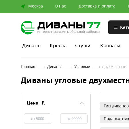
Москва
О нас
Доставка и оплата
Кат
Диваны
Кресла
Стулья
Кровати
Главная
›
Диваны
›
Угловые
›
Двухместные
Диваны угловые двухмест
Цена , Р.
Тип диванов
Подлокотни