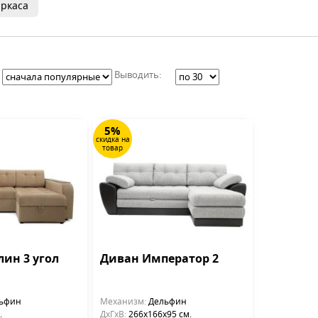
ркаса
Выводить:
5%
скидка на
товар
лин 3 угол
Диван Император 2
ьфин
Механизм:
Дельфин
.
ДхГхВ:
266х166x95 см.