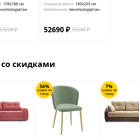
о:
159х188 см.
Cпальное место:
160х203 см.
енополиуретан
Наполнение:
пенополиуретан
52690 ₽
53220 ₽
55640 ₽
 со скидками
36%
7%
скидка на
скидка на
товар
товар