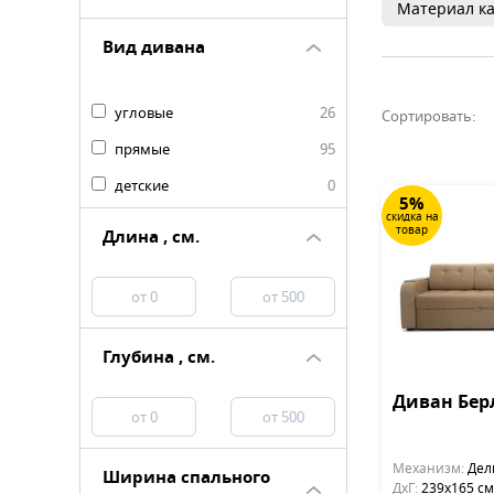
Материал ка
Вид дивана
угловые
26
Сортировать:
прямые
95
детские
0
5%
скидка на
товар
Длина , см.
Глубина , см.
Диван Бер
Механизм:
Дел
Ширина спального
ДхГ:
239х165 см