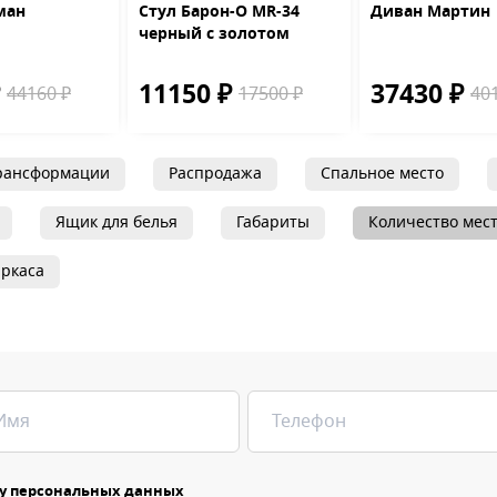
ман
Стул Барон-О MR-34
Диван Мартин
черный с золотом
₽
11150 ₽
37430 ₽
44160 ₽
17500 ₽
40
рансформации
Распродажа
Спальное место
Ящик для белья
Габариты
Количество мес
ркаса
у персональных данных