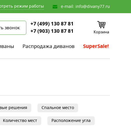
отреть режим работы
e-mail:
info@divany77.ru
+7 (499) 130 87 81
ть звонок
+7 (903) 130 87 81
Корзина
иваны
Распродажа диванов
SuperSale!
овые решения
Спальное место
Количество мест
Расположение угла