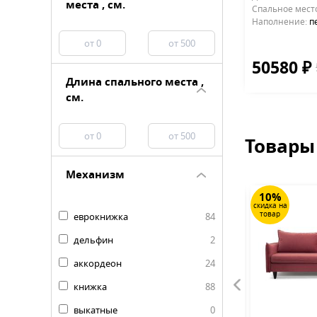
места , см.
Cпальное мест
Наполнение:
п
50580 ₽
Длина спального места ,
см.
Товары
Механизм
39%
10%
скидка на
скидка на
товар
товар
еврокнижка
84
дельфин
2
аккордеон
24
книжка
88
выкатные
0