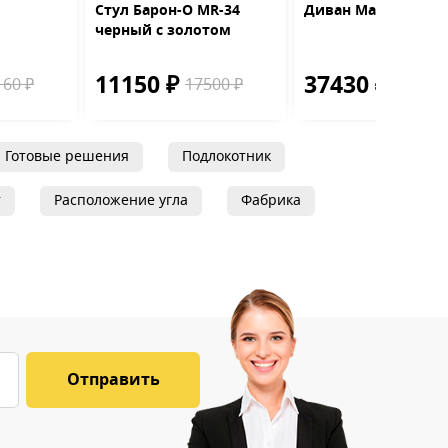
Стул Барон-О MR-34
Диван Мартин
черный с золотом
11150 ₽
37430 ₽
160 ₽
17500 ₽
40160 
Готовые решения
Подлокотник
т
Расположение угла
Фабрика