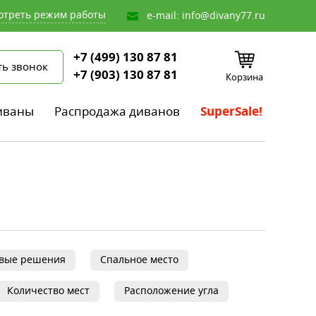
отреть режим работы
e-mail:
info@divany77.ru
+7 (499) 130 87 81
ть звонок
+7 (903) 130 87 81
Корзина
иваны
Распродажа диванов
SuperSale!
овые решения
Спальное место
Количество мест
Расположение угла