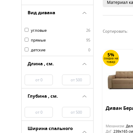
Материал ка
Вид дивана
угловые
26
Сортировать:
прямые
95
детские
0
5%
скидка на
товар
Длина , см.
Глубина , см.
Диван Бер
Механизм:
Дел
Ширина спального
ДхГ:
239х165 см