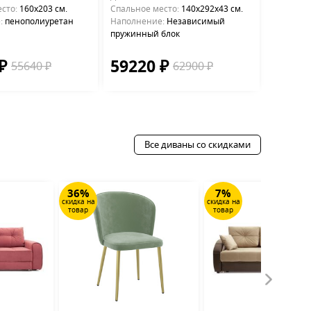
сто:
160х203 см.
Cпальное место:
140х292х43 см.
:
пенополиуретан
Наполнение:
Независимый
пружинный блок
 ₽
59220 ₽
55640 ₽
62900 ₽
Все диваны со скидками
36%
7%
скидка на
скидка на
товар
товар