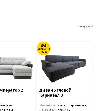
Товаров: 4
6%
скидка на
товар
мператор 2
Диван Угловой
Карнавал 3
ельфин
Механизм:
Тик-так (Еврокнижка)
66x95 см.
ДхГхВ:
340х157x92 см.