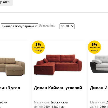
ркаса
Выводить:
5%
5%
скидка на
скидка на
товар
товар
лин 3 угол
Диван Кайман угловой
Диван И
ьфин
Механизм:
Еврокнижка
Механизм:
Д
.
ДхГхВ:
240х163x91 см.
ДхГхВ:
266х1