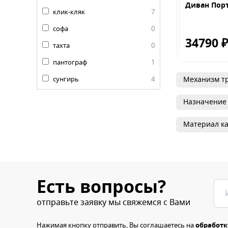
 Милано
Стул Барон-М Голд
Диван Пор
клик-кляк
7
MR-9 black
софа
0
0 ₽
10750 ₽
34790 
40370 ₽
17500 ₽
тахта
0
пантограф
1
сунгирь
4
Механизм т
Назначение
Материал ка
Есть вопросы?
отправьте заявку мы свяжемся с Вами
Нажимая кнопку отправить, Вы соглашаетесь на
обработк