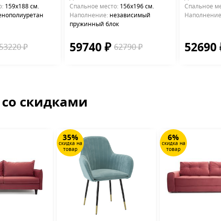
о:
159х188 см.
Cпальное место:
156х196 см.
Cпальное ме
енополиуретан
Наполнение:
независимый
Наполнение
пружинный блок
59740 ₽
52690
53220 ₽
62790 ₽
 со скидками
35%
6%
скидка на
скидка на
товар
товар