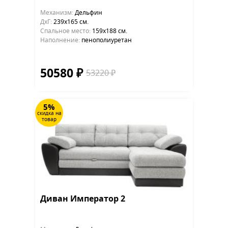
Механизм:
Дельфин
ДхГ:
239х165 см.
Cпальное место:
159х188 см.
Наполнение:
пенополиуретан
50580 ₽
53220 ₽
5%
скидка на
товар
Диван Император 2