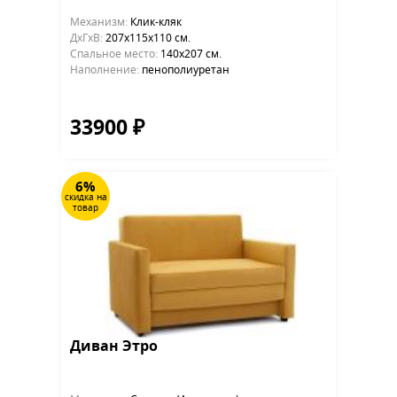
Механизм:
Клик-кляк
ДхГхВ:
207х115x110 см.
Cпальное место:
140х207 см.
Наполнение:
пенополиуретан
33900 ₽
6%
скидка на
товар
Диван Этро