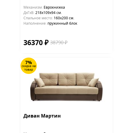
Механизм:
Еврокнижка
ДхГхВ:
218х109x94 см.
Cпальное место:
160х200 см.
Наполнение:
пружинный блок
36370 ₽
38790 ₽
7%
скидка на
товар
Диван Мартин