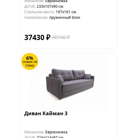
Механизм:
Еврокнижка
ДхГхВ:
233х107x90 см.
Cпальное место:
197х161 см.
Наполнение:
пружинный блок
37430 ₽
40160 ₽
6%
скидка на
товар
Диван Кайман 3
Механизм:
Еврокнижка
ДхГхВ:
224х114x97 см.