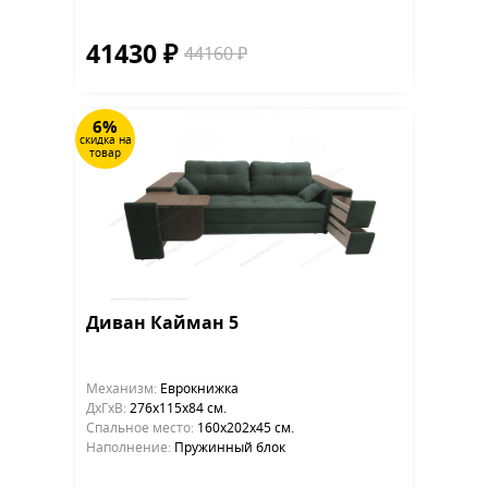
41430 ₽
44160 ₽
6%
скидка на
товар
Диван Кайман 5
Механизм:
Еврокнижка
ДхГхВ:
276х115x84 см.
Cпальное место:
160х202х45 см.
Наполнение:
Пружинный блок