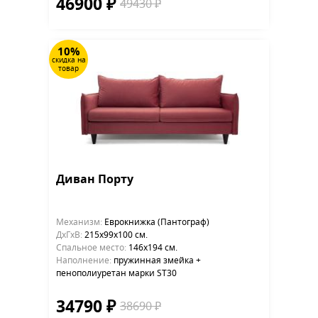
46900 ₽
49430 ₽
10%
скидка на
товар
Диван Порту
Механизм:
Еврокнижка (Пантограф)
ДхГхВ:
215х99x100 см.
Cпальное место:
146x194 см.
Наполнение:
пружинная змейка +
пенополиуретан марки ST30
34790 ₽
38690 ₽