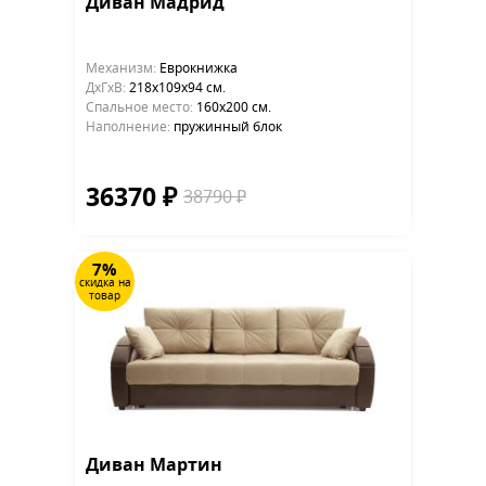
Диван Мадрид
Механизм:
Еврокнижка
ДхГхВ:
218х109x94 см.
Cпальное место:
160х200 см.
Наполнение:
пружинный блок
36370 ₽
38790 ₽
7%
скидка на
товар
Диван Мартин