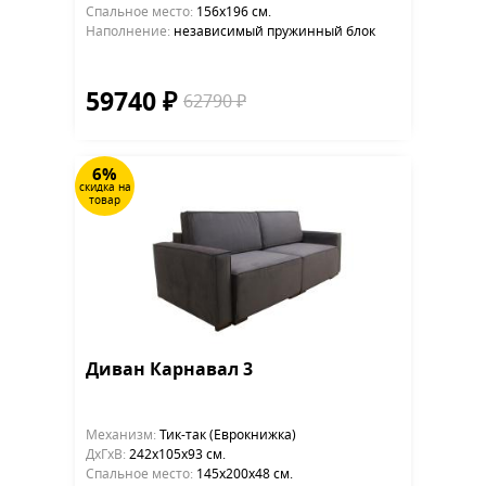
Cпальное место:
156х196 см.
Наполнение:
независимый пружинный блок
59740 ₽
62790 ₽
6%
скидка на
товар
Диван Карнавал 3
Механизм:
Тик-так (Еврокнижка)
ДхГхВ:
242х105x93 см.
Cпальное место:
145х200х48 см.