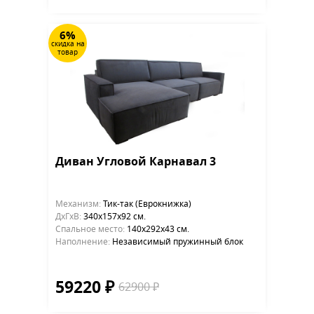
6%
скидка на
товар
Диван Угловой Карнавал 3
Механизм:
Тик-так (Еврокнижка)
ДхГхВ:
340х157x92 см.
Cпальное место:
140х292х43 см.
Наполнение:
Независимый пружинный блок
59220 ₽
62900 ₽