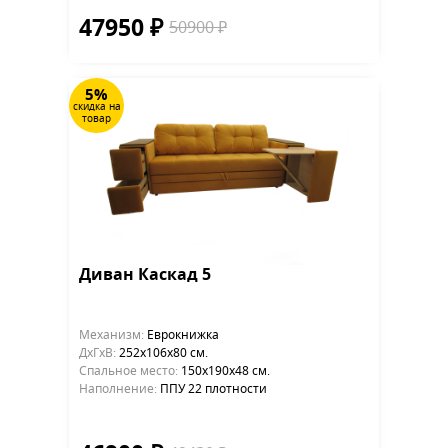
47950 ₽
50900 ₽
5%
скидка на
товар
Диван Каскад 5
Механизм:
Еврокнижка
ДхГхВ:
252х106x80 см.
Cпальное место:
150х190х48 см.
Наполнение:
ППУ 22 плотности