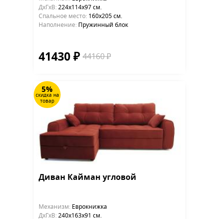
ДхГхВ:
224х114x97 см.
Cпальное место:
160х205 см.
Наполнение:
Пружинный блок
41430 ₽
44160 ₽
5%
скидка на
товар
Диван Кайман угловой
Механизм:
Еврокнижка
ДхГхВ:
240х163x91 см.