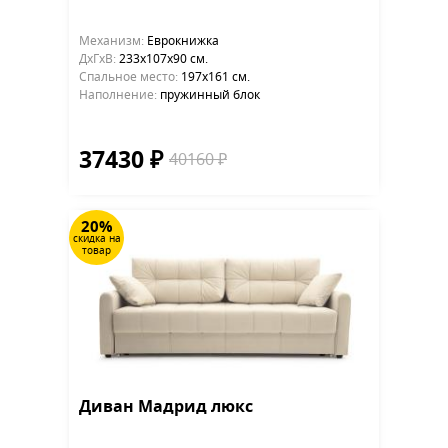
Механизм:
Еврокнижка
ДхГхВ:
233х107x90 см.
Cпальное место:
197х161 см.
Наполнение:
пружинный блок
37430 ₽
40160 ₽
20%
скидка на
товар
Диван Мадрид люкс