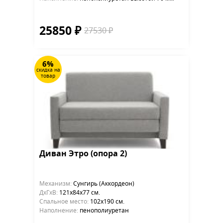
25850 ₽
27530 ₽
6%
скидка на
товар
Диван Этро (опора 2)
Механизм:
Сунгирь (Аккордеон)
ДхГхВ:
121х84x77 см.
Cпальное место:
102х190 см.
Наполнение:
пенополиуретан