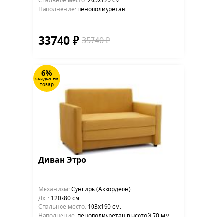
Cпальное место:
205х120 см.
Наполнение:
пенополиуретан
33740 ₽
35740 ₽
6%
скидка на
товар
Диван Этро
Механизм:
Сунгирь (Аккордеон)
ДхГ:
120х80 см.
Cпальное место:
103х190 см.
Наполнение:
пенополиуретан высотой 70 мм