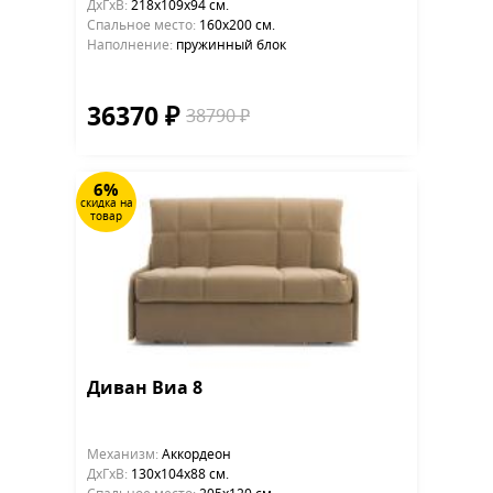
ДхГхВ:
218х109x94 см.
Cпальное место:
160х200 см.
Наполнение:
пружинный блок
36370 ₽
38790 ₽
6%
скидка на
товар
Диван Виа 8
Механизм:
Аккордеон
ДхГхВ:
130х104x88 см.