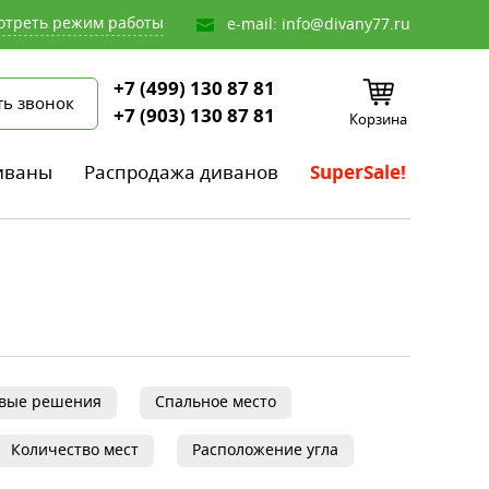
отреть режим работы
e-mail:
info@divany77.ru
+7 (499) 130 87 81
ть звонок
+7 (903) 130 87 81
Корзина
иваны
Распродажа диванов
SuperSale!
овые решения
Спальное место
Количество мест
Расположение угла