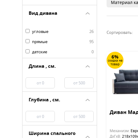
Материал ка
Вид дивана
угловые
26
Сортировать:
прямые
95
детские
0
6%
скидка на
товар
Длина , см.
Глубина , см.
Диван Ма
Механизм:
Евр
Ширина спального
ДхГхВ:
218х109x