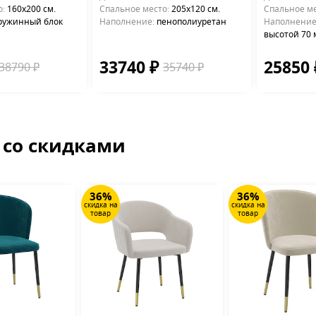
о:
160х200 см.
Cпальное место:
205х120 см.
Cпальное ме
ружинный блок
Наполнение:
пенополиуретан
Наполнение
высотой 70
33740 ₽
25850
38790 ₽
35740 ₽
 со скидками
36%
36%
скидка на
скидка на
товар
товар