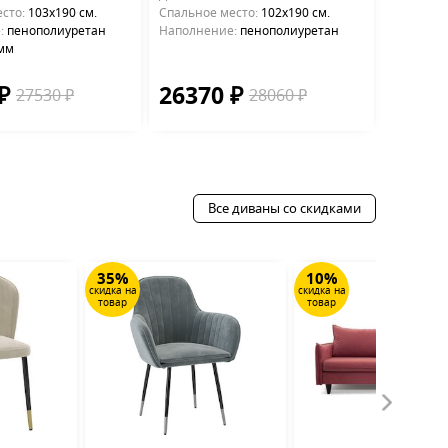
сто:
103х190 см.
Cпальное место:
102х190 см.
:
пенополиуретан
Наполнение:
пенополиуретан
 мм
 ₽
26370 ₽
27530 ₽
28060 ₽
Все диваны со скидками
35%
10%
скидка на
скидка на
товар
товар