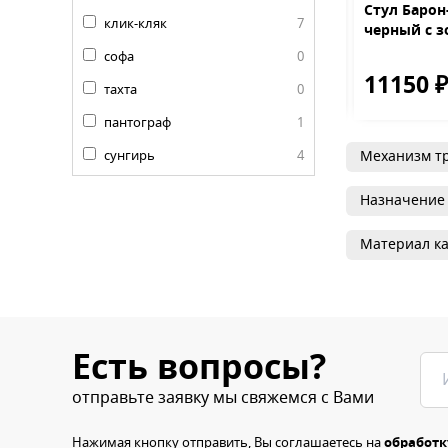
арон-О MR-34
Диван Мадрид люкс
Стул Барон
клик-кляк
7
 с золотом
черный с 
софа
0
0 ₽
32100 ₽
11150 
17500 ₽
40060 ₽
тахта
0
пантограф
1
сунгирь
4
Механизм т
Назначение
Материал ка
Есть вопросы?
отправьте заявку мы свяжемся с Вами
Нажимая кнопку отправить, Вы соглашаетесь на
обработк