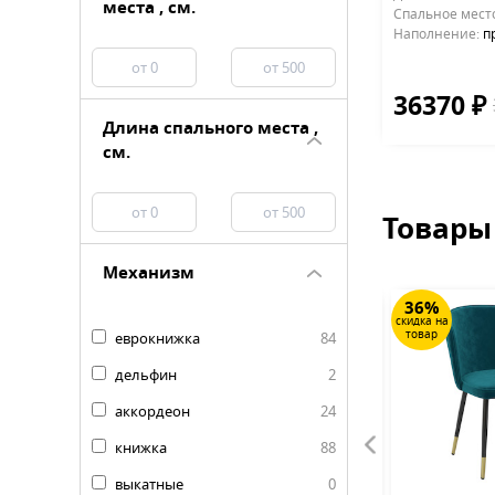
места , см.
Cпальное мест
Наполнение:
п
36370 ₽
Длина спального места ,
см.
Товары
Механизм
20%
36%
скидка на
скидка на
товар
товар
еврокнижка
84
дельфин
2
аккордеон
24
книжка
88
выкатные
0