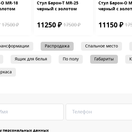
-О MR-18
Стул Барон-Т MR-25
Стул Барон-О M
золотом
черный с золотом
черный с золо
₽
11250 ₽
11150 ₽
17500 ₽
17500 ₽
17
рансформации
Распродажа
Спальное место
Ящик для белья
По полу
Габариты
К
ркаса
у персональных данных