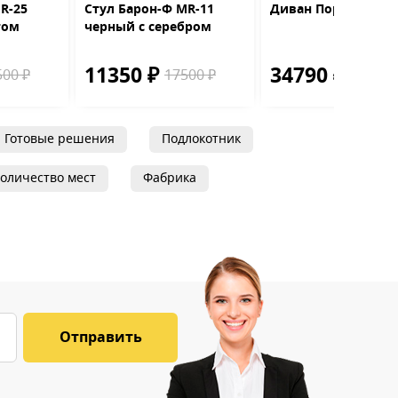
R-25
Стул Барон-Ф MR-11
Диван Порту
том
черный с серебром
11350 ₽
34790 ₽
500 ₽
17500 ₽
38690 
Готовые решения
Подлокотник
оличество мест
Фабрика