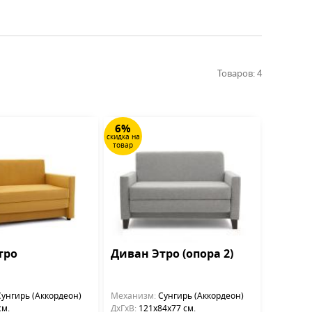
Товаров: 4
6%
скидка на
товар
тро
Диван Этро (опора 2)
унгирь (Аккордеон)
Механизм:
Сунгирь (Аккордеон)
см.
ДхГхВ:
121х84x77 см.