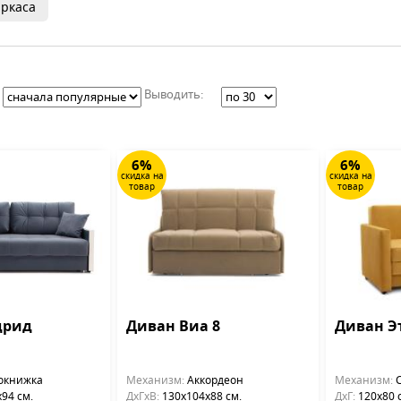
ркаса
Выводить:
6%
6%
скидка на
скидка на
товар
товар
дрид
Диван Виа 8
Диван Э
окнижка
Механизм:
Аккордеон
Механизм:
С
94 см.
ДхГхВ:
130х104x88 см.
ДхГ:
120х80 