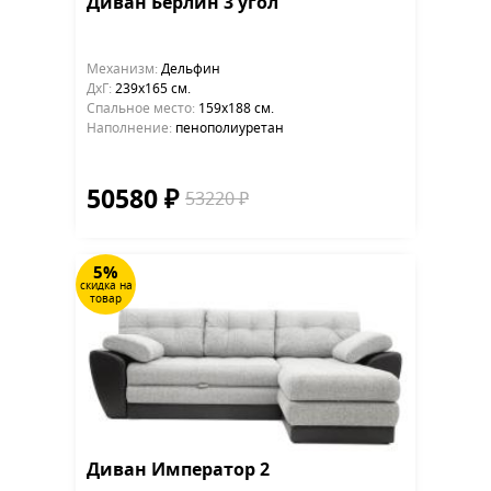
Диван Берлин 3 угол
Механизм:
Дельфин
ДхГ:
239х165 см.
Cпальное место:
159х188 см.
Наполнение:
пенополиуретан
50580 ₽
53220 ₽
5%
скидка на
товар
Диван Император 2