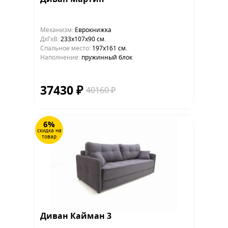
Механизм:
Еврокнижка
ДхГхВ:
233х107x90 см.
Cпальное место:
197х161 см.
Наполнение:
пружинный блок
37430 ₽
40160 ₽
6%
скидка на
товар
Диван Кайман 3