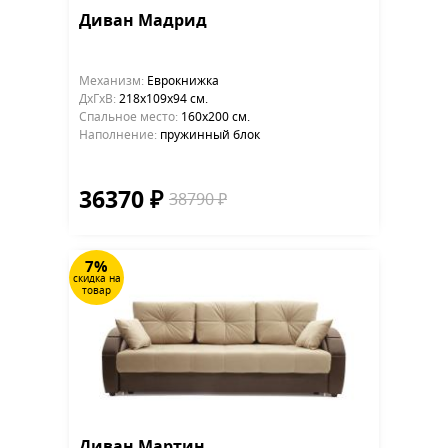
Диван Мадрид
Механизм:
Еврокнижка
ДхГхВ:
218х109x94 см.
Cпальное место:
160х200 см.
Наполнение:
пружинный блок
36370 ₽
38790 ₽
7%
скидка на
товар
Диван Мартин