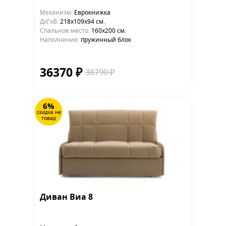
Механизм:
Еврокнижка
ДхГхВ:
218х109x94 см.
Cпальное место:
160х200 см.
Наполнение:
пружинный блок
36370 ₽
38790 ₽
6%
скидка на
товар
Диван Виа 8