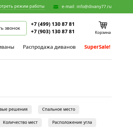
отреть режим работы
e-mail:
info@divany77.ru
+7 (499) 130 87 81
ть звонок
+7 (903) 130 87 81
Корзина
иваны
Распродажа диванов
SuperSale!
овые решения
Спальное место
Количество мест
Расположение угла