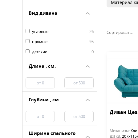
Материал ка
Вид дивана
угловые
26
Сортировать:
прямые
95
детские
0
Длина , см.
Глубина , см.
Диван Цез
Механизм:
Кли
Ширина спального
ДхГхВ:
207х115x