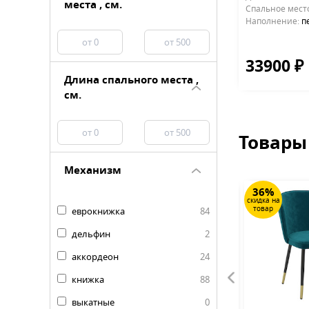
места , см.
Cпальное мест
Наполнение:
п
33900 ₽
Длина спального места ,
см.
Товары
Механизм
20%
36%
скидка на
скидка на
товар
товар
еврокнижка
84
дельфин
2
аккордеон
24
книжка
88
выкатные
0