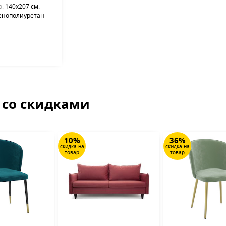
о:
140х207 см.
енополиуретан
 со скидками
10%
36%
скидка на
скидка на
товар
товар