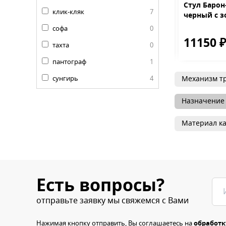
арон-Ф MR-16
Диван Мадрид люкс
Стул Барон
клик-кляк
7
 с золотом
черный с 
софа
0
0 ₽
32100 ₽
11150 
17500 ₽
40060 ₽
тахта
0
пантограф
1
сунгирь
4
Механизм т
Назначение
Материал ка
Есть вопросы?
отправьте заявку мы свяжемся с Вами
Нажимая кнопку отправить, Вы соглашаетесь на
обработк