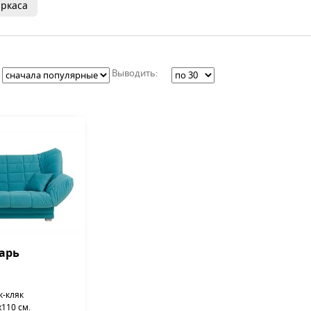
ркаса
Выводить:
арь
к-кляк
110 см.