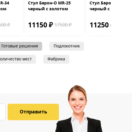
R-34
Стул Барон-О MR-25
Стул Барон-Т MR-25
том
черный с золотом
черный с золотом
11150 ₽
11250 ₽
500 ₽
17500 ₽
17500 
Готовые решения
Подлокотник
оличество мест
Фабрика