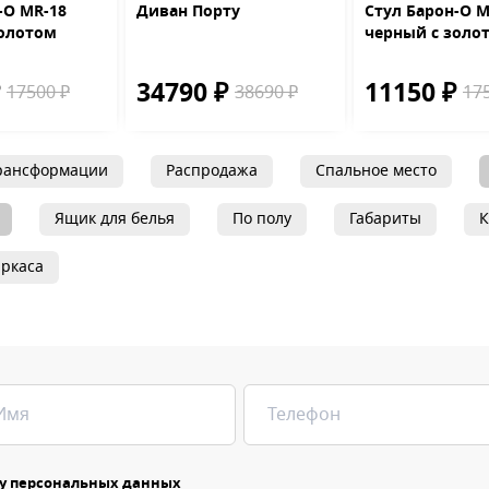
-О MR-18
Диван Порту
Стул Барон-О M
золотом
черный с золо
₽
34790 ₽
11150 ₽
17500 ₽
38690 ₽
17
рансформации
Распродажа
Спальное место
Ящик для белья
По полу
Габариты
К
ркаса
у персональных данных