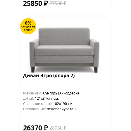
25850 ₽
27530 ₽
6%
скидка на
товар
Диван Этро (опора 2)
Механизм:
Сунгирь (Аккордеон)
ДхГхВ:
121х84x77 см.
Cпальное место:
102х190 см.
Наполнение:
пенополиуретан
26370 ₽
28060 ₽