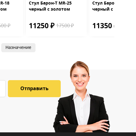
R-18
Стул Барон-Т MR-25
Стул Барон-Ф MR-1
том
черный с золотом
черный с золотом
11250 ₽
11350 ₽
500 ₽
17500 ₽
17500 
Назначение