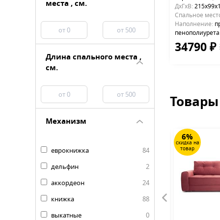
места , см.
ДхГхВ:
215х99x1
Cпальное мест
Наполнение:
пр
пенополиурета
34790 ₽
Длина спального места ,
см.
Товары
Механизм
36%
6%
скидка на
скидка на
товар
товар
еврокнижка
84
дельфин
2
аккордеон
24
книжка
88
выкатные
0