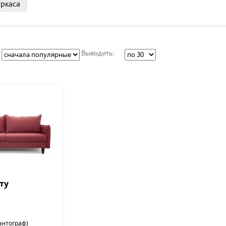
ркаса
Выводить:
ту
антограф)