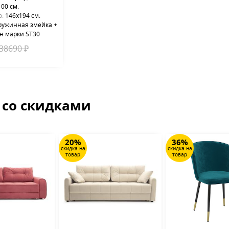
00 см.
о:
146x194 см.
ужинная змейка +
н марки ST30
38690 ₽
 со скидками
20%
36%
скидка на
скидка на
товар
товар