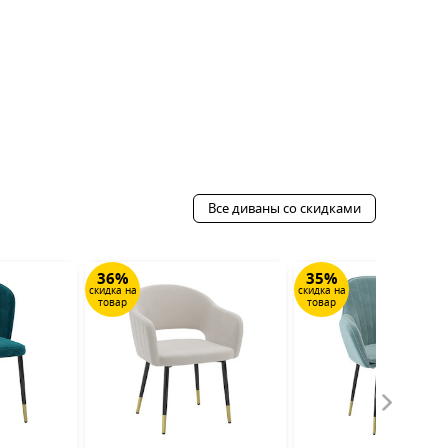
Все диваны со скидками
36%
35%
скидка на
скидка на
товар
товар