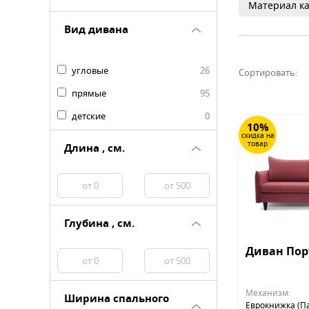
Материал ка
Вид дивана
угловые
26
Сортировать:
прямые
95
детские
0
10%
скидка на
товар
Длина , см.
Глубина , см.
Диван Пор
Механизм:
Ширина спального
Еврокнижка (П