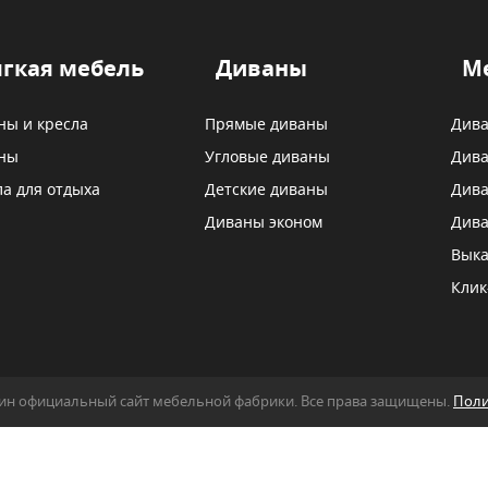
гкая мебель
Диваны
М
ны и кресла
Прямые диваны
Дива
ны
Угловые диваны
Дива
ла для отдыха
Детские диваны
Дива
Диваны эконом
Дива
Выка
Клик
азин официальный сайт мебельной фабрики. Все права защищены.
Поли