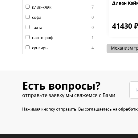
Порту
Стул Барон-О MR-34
Диван Кай
клик-кляк
7
черный с золотом
софа
0
0 ₽
11150 ₽
41430 
38690 ₽
17500 ₽
тахта
0
пантограф
1
сунгирь
4
Механизм т
Есть вопросы?
отправьте заявку мы свяжемся с Вами
Нажимая кнопку отправить, Вы соглашаетесь на
обработк