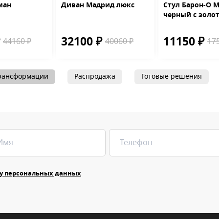
ман
Диван Мадрид люкс
Стул Барон-О M
черный с золо
₽
32100 ₽
11150 ₽
44160 ₽
40060 ₽
17
рансформации
Распродажа
Готовые решения
у персональных данных