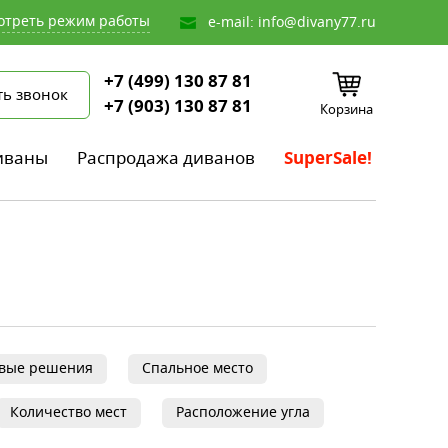
отреть режим работы
e-mail:
info@divany77.ru
+7 (499) 130 87 81
ть звонок
+7 (903) 130 87 81
Корзина
иваны
Распродажа диванов
SuperSale!
овые решения
Спальное место
Количество мест
Расположение угла