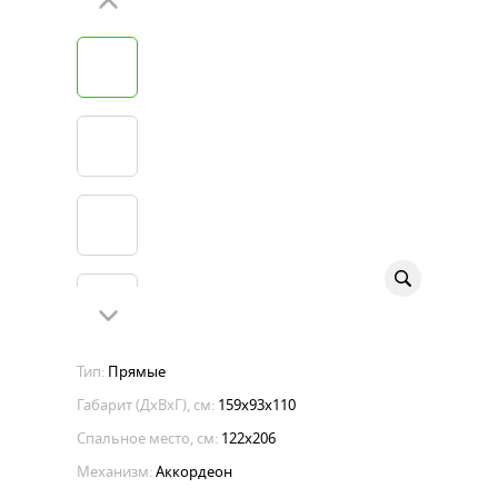
Тип:
Прямые
Габарит (ДхВхГ), см:
159х93х110
Спальное место, см:
122x206
Механизм:
Аккордеон