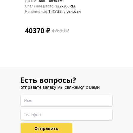
ДхГхВ:
168х110x94 см.
ДхГхВ:
14
Cпальное место:
122x206 см.
Cпальное
Наполнение:
ППУ 22 плотности
Наполне
40370 ₽
4037
42690 ₽
Есть вопросы?
отправьте заявку мы свяжемся с Вами