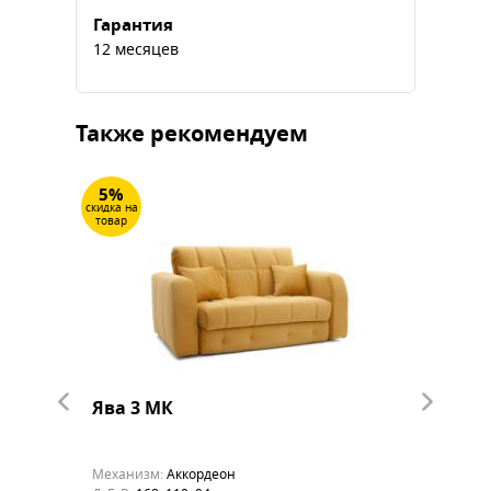
Гарантия
12 месяцев
Также рекомендуем
5%
5%
скидка на
скидка на
товар
товар
Ява 3 МК
Ява 4
Механизм:
Аккордеон
Механиз