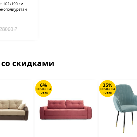
о:
102х190 см.
енополиуретан
28060 ₽
 со скидками
6%
35%
скидка на
скидка на
товар
товар