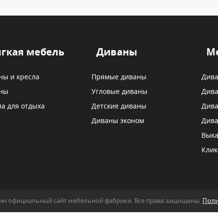
гкая мебель
Диваны
М
ны и кресла
Прямые диваны
Дива
ны
Угловые диваны
Дива
ла для отдыха
Детские диваны
Дива
Диваны эконом
Дива
Выка
Клик
азин официальный сайт мебельной фабрики. Все права защищены.
Поли