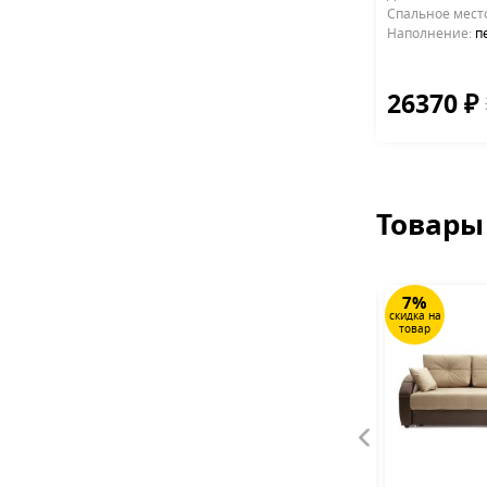
Cпальное мест
Наполнение:
п
26370 ₽
Товары
36%
7%
скидка на
скидка на
товар
товар