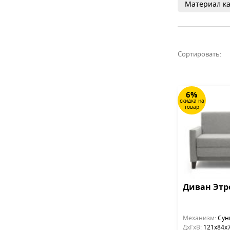
Материал ка
Сортировать:
6%
скидка на
товар
Диван Этро
Механизм:
Сунг
ДхГхВ:
121х84x7