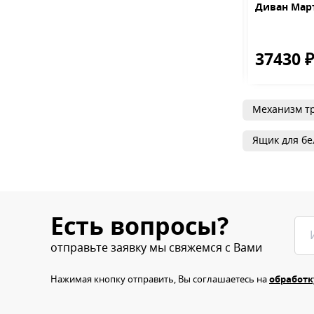
Мадрид люкс
Стул Барон-Т MR-25
Диван Мар
черный с золотом
0 ₽
11250 ₽
37430 
40060 ₽
17500 ₽
Механизм т
Ящик для бе
Есть вопросы?
отправьте заявку мы свяжемся с Вами
Нажимая кнопку отправить, Вы соглашаетесь на
обработк