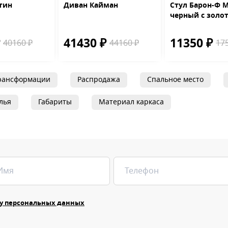
тин
Диван Кайман
Стул Барон-Ф M
черный с золо
₽
41430 ₽
11350 ₽
40160 ₽
44160 ₽
17
рансформации
Распродажа
Спальное место
лья
Габариты
Материал каркаса
у персональных данных