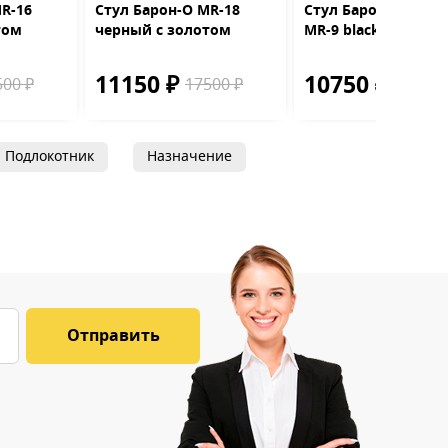
R-16
Стул Барон-О MR-18
Стул Барон-М Голд
том
черный с золотом
MR-9 black
11150 ₽
10750 ₽
500 ₽
17500 ₽
17500 
Подлокотник
Назначение