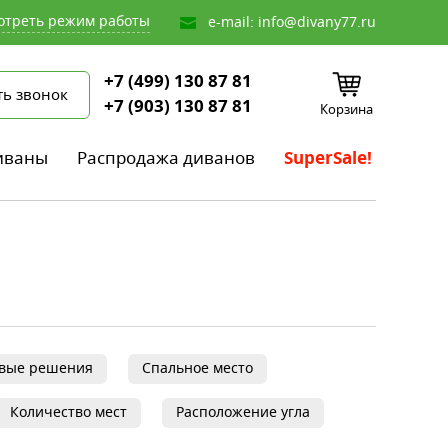
отреть режим работы
e-mail:
info@divany77.ru
+7 (499) 130 87 81
ть звонок
+7 (903) 130 87 81
Корзина
иваны
Распродажа диванов
SuperSale!
овые решения
Спальное место
Количество мест
Расположение угла