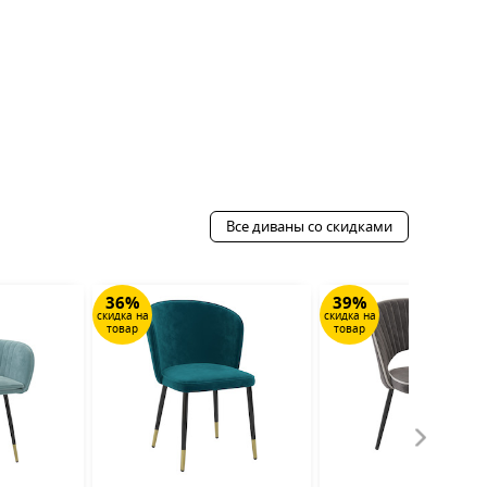
Все диваны со скидками
36%
39%
скидка на
скидка на
товар
товар