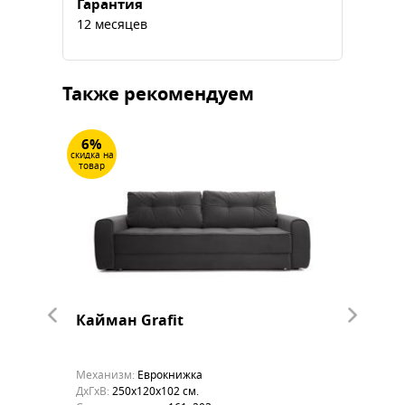
Гарантия
12 месяцев
Также рекомендуем
6%
6%
скидка на
скидка на
товар
товар
Кайман Grafit
Кайма
Механизм:
Еврокнижка
Механиз
ДхГхВ:
250х120x102 см.
ДхГхВ:
25