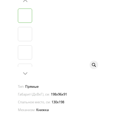
Тип:
Прямые
Габарит (ДхВхГ), см:
198х96х91
Спальное место, см:
130x198
Механизм:
Книжка