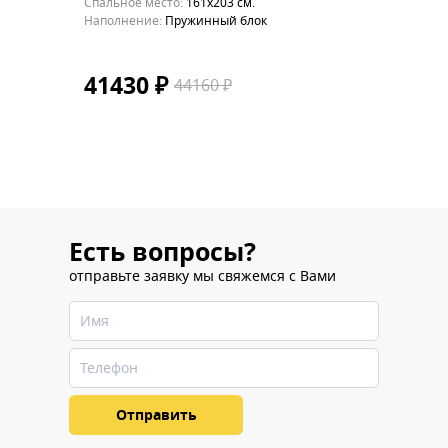
Cпальное место:
161x203 см.
Cпальное
Наполнение:
Пружинный блок
Наполне
41430 ₽
4143
44160 ₽
Есть вопросы?
отправьте заявку мы свяжемся с Вами