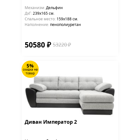
Механизм:
Дельфин
ДхГ:
239х165 см.
Cпальное место:
159х188 см.
Наполнение:
пенополиуретан
50580 ₽
53220 ₽
5%
скидка на
товар
Диван Император 2