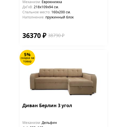
Механизм:
Еврокнижка
ДхГхВ:
218х109x94 см.
Cпальное место:
160х200 см.
Наполнение:
пружинный блок
36370 ₽
38790 ₽
5%
скидка на
товар
Диван Берлин 3 угол
Механизм:
Дельфин