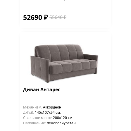
52690 ₽
55640 ₽
Диван Антарес
Механизм:
Аккордеон
ДхГхВ:
145х107x94 см.
Cпальное место:
200х120 см.
Наполнение:
пенополиуретан