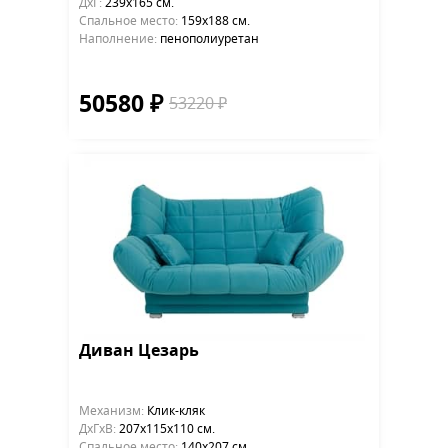
ДхГ:
239х165 см.
Cпальное место:
159х188 см.
Наполнение:
пенополиуретан
50580 ₽
53220 ₽
Диван Цезарь
Механизм:
Клик-кляк
ДхГхВ:
207х115x110 см.
Cпальное место:
140х207 см.