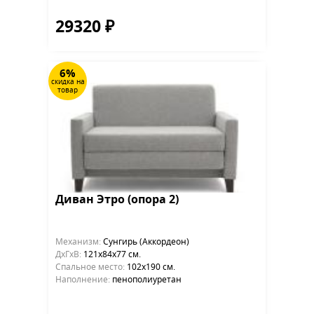
29320 ₽
6%
скидка на
товар
Диван Этро (опора 2)
Механизм:
Сунгирь (Аккордеон)
ДхГхВ:
121х84x77 см.
Cпальное место:
102х190 см.
Наполнение:
пенополиуретан