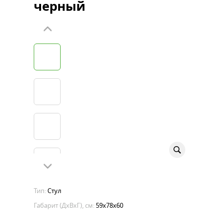
черный
Тип:
Стул
Габарит (ДхВхГ), см:
59х78х60