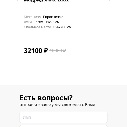
й с
Мадрид люкс Latte
Мадри
Механизм:
Еврокнижка
Механиз
ДхГхВ:
228х108x93 см.
ДхГхВ:
22
Cпальное место:
164x200 см.
Cпальное
32100 ₽
3210
40060 ₽
Есть вопросы?
отправьте заявку мы свяжемся с Вами